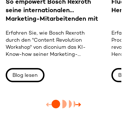
So empowert Bosch Rexroth
Fluch
seine internationalen
Herst
Marketing-Mitarbeitenden mit
wichtigem KI-Know-how.
Erfahren Sie, wie Bosch Rexroth
Erfahr
durch den "Content Revolution
Produc
Workshop" von diconium das KI-
revolu
Know-how seiner Marketing-
Herau
Mitarbeiter erweitert hat.
sich f
Blog lesen
Blo