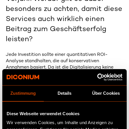
besonders zu achten, damit diese
Services auch wirklich einen
Beitrag zum Geschäftserfolg
leisten?
Jede Investition sollte einer quantitativen ROI-
Analyse standhalten, die auf konservativen
Annahmen basiert. Da ist die Digitalisierung keine
Ausnahme. Weiterhin ist kritisch zu prüfen, ob die
jeweiligen Digitalisierungsprojekte zur strategischen
Ausrichtung des Unternehmens passen und die
Priorisierung stimmt. Aktuell steht bei vielen
Zustimmung
Details
Über Cookies
Unternehmen die Kostensenkung im Fokus, weshalb
große Transformationsprojekte verschoben oder auf
unbestimmte Zeit auf Eis gelegt werden. Und auch
Diese Webseite verwendet Cookies
wenn Kostensenkung ein Fokus ist, kann eine
Wir verwenden Cookies, um Inhalte und Anzeigen zu
konservative Analyse des ROI zeigen, ob ein