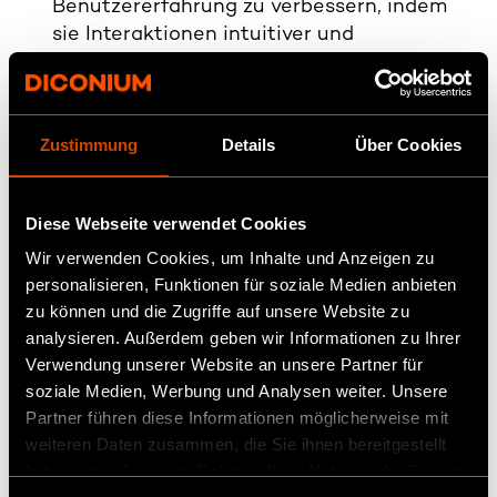
Benutzererfahrung zu verbessern, indem
sie Interaktionen intuitiver und
personalisierter gestaltet. Virtuelle
Einkaufsassistenten können Kunden
beispielsweise durch komplexe
Zustimmung
Details
Über Cookies
Kaufprozesse führen und
Produktvorschläge auf der Grundlage von
Präferenzen und dem Browserverlauf
Diese Webseite verwendet Cookies
unterbreiten. Ein McKinsey-Bericht hebt
hervor, dass Personalisierung den Umsatz
Wir verwenden Cookies, um Inhalte und Anzeigen zu
um 10–15 % steigern kann, was die
personalisieren, Funktionen für soziale Medien anbieten
Auswirkungen kundenorientierter KI-
zu können und die Zugriffe auf unsere Website zu
analysieren. Außerdem geben wir Informationen zu Ihrer
Tools auf die Kundenbindung und -
Verwendung unserer Website an unsere Partner für
loyalität verdeutlicht. Die Suche in
soziale Medien, Werbung und Analysen weiter. Unsere
natürlicher Sprache ist ein weiteres
Partner führen diese Informationen möglicherweise mit
wertvolles Tool, das es Kunden ermöglicht,
weiteren Daten zusammen, die Sie ihnen bereitgestellt
im Gespräch nach Produkten zu suchen,
haben oder die sie im Rahmen Ihrer Nutzung der Dienste
wodurch ihr Gesamterlebnis verbessert