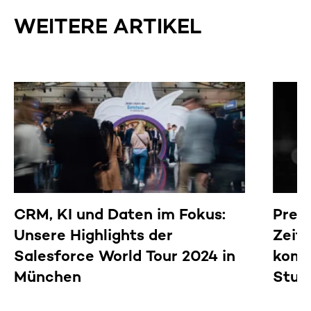
WEITERE ARTIKEL
CRM, KI und Daten im Fokus:
Predi
Unsere Highlights der
Zeit
Salesforce World Tour 2024 in
komp
München
Stud