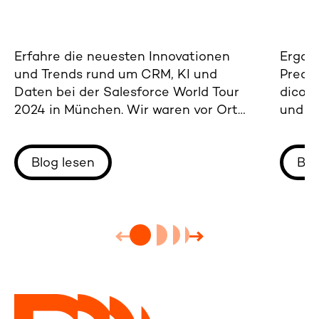
Erfahre die neuesten Innovationen
Ergahr
und Trends rund um CRM, KI und
Predi
Daten bei der Salesforce World Tour
dicon
2024 in München. Wir waren vor Ort
und g
und berichten.
Stabil
dieses
Blog lesen
Blo
sind.