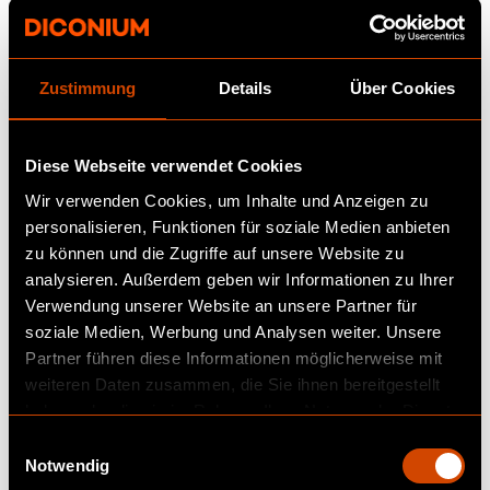
Erschließen Sie auch Upsell- und Cross-Sell-
Möglichkeiten, indem Sie Ihre CRM-,
Marketing- und Berechtigungsdaten
Zustimmung
Details
Über Cookies
vereinheitlichen und Upsell-Bemühungen
mithilfe von Erkenntnissen wie der
Kaufneigung oder der Empfehlung des
Diese Webseite verwendet Cookies
nächstbesten Angebots steuern - alles
Wir verwenden Cookies, um Inhalte und Anzeigen zu
basierend auf Kundeninteraktionen und
personalisieren, Funktionen für soziale Medien anbieten
Berechtigungen.
zu können und die Zugriffe auf unsere Website zu
analysieren. Außerdem geben wir Informationen zu Ihrer
Vorteil der Datenwolke in
Verwendung unserer Website an unsere Partner für
soziale Medien, Werbung und Analysen weiter. Unsere
der Service Cloud
Partner führen diese Informationen möglicherweise mit
weiteren Daten zusammen, die Sie ihnen bereitgestellt
haben oder die sie im Rahmen Ihrer Nutzung der Dienste
Daten aus verschiedenen Quellen ermöglichen
gesammelt haben.
es Unternehmen, effizienteren,
E
Notwendig
personalisierten und proaktiven
i