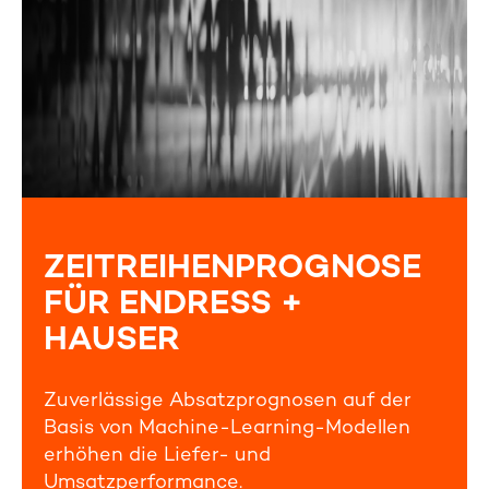
ZEITREIHENPROGNOSE
FÜR ENDRESS +
HAUSER
Zuverlässige Absatzprognosen auf der
Basis von Machine-Learning-Modellen
erhöhen die Liefer- und
Umsatzperformance.