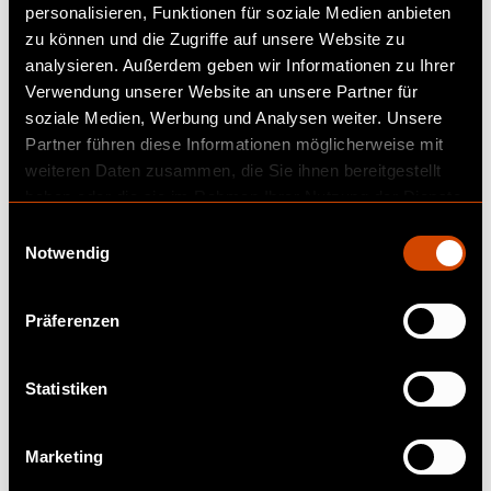
personalisieren, Funktionen für soziale Medien anbieten
zu können und die Zugriffe auf unsere Website zu
analysieren. Außerdem geben wir Informationen zu Ihrer
Verwendung unserer Website an unsere Partner für
soziale Medien, Werbung und Analysen weiter. Unsere
Partner führen diese Informationen möglicherweise mit
weiteren Daten zusammen, die Sie ihnen bereitgestellt
haben oder die sie im Rahmen Ihrer Nutzung der Dienste
WARUM WIR?
gesammelt haben.
E
Notwendig
i
Unser Expert:innenteam nutzt
n
w
fundiertes Wissen im
Präferenzen
i
Maschinellen Lernen,
l
l
Statistiken
gekoppelt mit tiefgreifender
i
Erfahrung aus einer Vielzahl
g
Marketing
u
erfolgreicher GenAI-Projekte