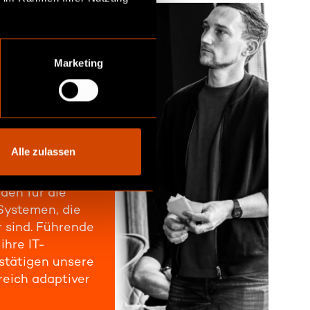
Marketing
NIUM?
ng in der
Alle zulassen
orks definieren
r Fachwissen
den für die
 Systemen, die
er sind. Führende
hre IT-
stätigen unsere
reich adaptiver