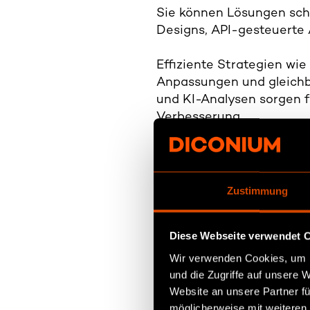
Sie können Lösungen scha
Designs, API-gesteuerte 
Effiziente Strategien wi
Anpassungen und gleichb
und KI-Analysen sorgen fü
Verbesserung.
Sicherheit und Complianc
Risiken, schützt Daten un
bietet Ihrem Unternehmen 
Zustimmung
entscheidender Wettbewer
Diese Webseite verwendet 
Wir verwenden Cookies, um I
und die Zugriffe auf unsere 
Website an unsere Partner fü
möglicherweise mit weiteren