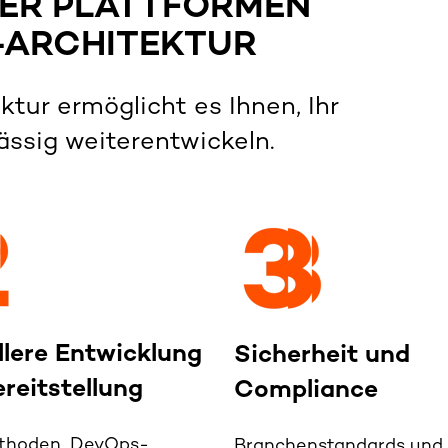
ALER PLATTFORMEN
T-ARCHITEKTUR
ektur
ermöglicht
es Ihnen,
Ihr
ssig weiterentwickeln.
lere Entwicklung
Sicherheit und
reitstellung
Compliance
ethoden,
DevOps
-
Branchenstandards und