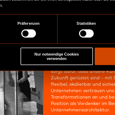
n.
Präferenzen
Statistiken
WARUM DICO
Mit drei Jahrzehnten Erfahru
Entwicklung robuster und
Nur notwendige Cookies
verwenden
zukunftsorientierter Framew
wir IT-Architektur neu. Unse
sorgt dafür, dass unsere Kun
Zukunft gerüstet sind - mit
flexibel, skalierbar und sich
Unternehmen vertrauen uns i
Transformationen an und be
Position als Vordenker im Be
Unternehmensarchitektur.