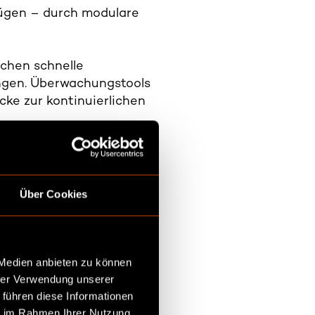
fügen – durch modulare
ichen schnelle
ngen. Überwachungstools
cke zur kontinuierlichen
 27001. Dies minimiert
olution Architecture
steneffizienz – ein
Über Cookies
 Medien anbieten zu können
hrer Verwendung unserer
 führen diese Informationen
ie im Rahmen Ihrer Nutzung