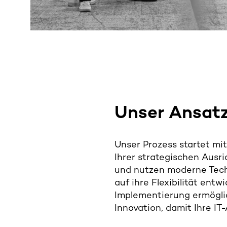
w
a
h
l
Unser Ansatz
Unser Prozess startet m
Ihrer strategischen Ausr
und nutzen moderne Tech
auf ihre Flexibilität en
Implementierung ermögli
Innovation, damit Ihre IT-