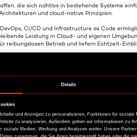
ffen, die sich nahtlos in bestehende Systeme ein
Architekturen und cloud-native Prinzipien.
e DevOps, CI/CD und Infrastructure as Code ermögl
leibende Leistung in Cloud- und eigenen Umgebu
r reibungslosen Betrieb und liefern Echtzeit-Einbli
e sind integriert, mit Standards wie GDPR und ISO
d gewährleistet gesetzliche Konformität. Die IT & S
letztlich mehr Flexibilität, Innovationskraft und Ko
Details
bsvorteil.
Cookies
nhalte und Anzeigen zu personalisieren, Funktionen für soziale
Website zu analysieren. Außerdem geben wir Informationen zu I
r soziale Medien, Werbung und Analysen weiter. Unsere Partner
 Daten zusammen, die Sie ihnen bereitgestellt haben oder die s