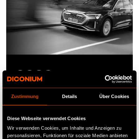
Zustimmung
Details
Über Cookies
IN-CAR COMMERCE
Diese Webseite verwendet Cookies
Audi integriert In-Car-Commerce und
Wir verwenden Cookies, um Inhalte und Anzeigen zu
rollt die neue Lösung in 26 Ländern aus.
personalisieren, Funktionen für soziale Medien anbieten