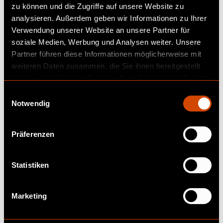
zu können und die Zugriffe auf unsere Website zu
analysieren. Außerdem geben wir Informationen zu Ihrer
Verwendung unserer Website an unsere Partner für
soziale Medien, Werbung und Analysen weiter. Unsere
Mehr auf commercetools.com
Partner führen diese Informationen möglicherweise mit
weiteren Daten zusammen, die Sie ihnen bereitgestellt
haben oder die sie im Rahmen Ihrer Nutzung der Dienste
gesammelt haben.
E
Notwendig
i
n
w
Präferenzen
i
l
l
Statistiken
i
g
Marketing
u
n