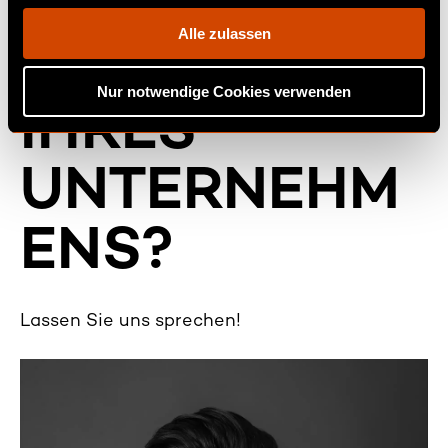
BEREIT FÜR
g
s
Alle zulassen
EIN UPDATE
a
u
Nur notwendige Cookies verwenden
s
IHRES
w
a
UNTERNEHM
h
l
ENS?
Lassen Sie uns sprechen!