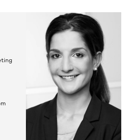
eting
om