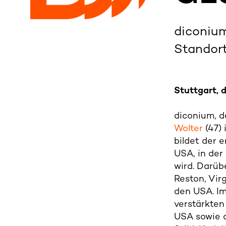
diconium
Standor
Stuttgart, 
diconium, d
Wolter
(47)
bildet der 
USA, in der
wird. Darüb
Reston, Vir
den USA. Im
verstärkte
USA sowie a