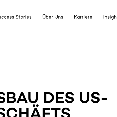
uccess Stories
Über Uns
Karriere
Insigh
SBAU DES US-
SCHÄFTS