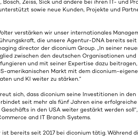
k, Bosch, Zeiss, Sick und andere bei ihren IT- und 
unterstützt sowie neue Kunden, Projekte und Part
Wolter verstärken wir unser internationales Mana
hrungskraft, die unsere Agentur-DNA bereits seit v
aging director der diconium Group. „In seiner neue
eglied zwischen den deutschen Organisationen und
fungieren und mit seiner Expertise dazu beitrage
US-amerikanischen Markt mit dem diconium-eigene
aten und KI weiter zu stärken.“
 freut sich, dass diconium seine Investitionen in de
rbindet seit mehr als fünf Jahren eine erfolgreic
Geschäfts in den USA weiter gestärkt werden soll“, 
ommerce and IT Branch Systems.
r ist bereits seit 2017 bei diconium tätig. Während d