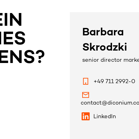
EIN
Barbara
NES
Skrodzki
ENS?
senior director mark
+49 711 2992-0
contact@diconium.c
LinkedIn