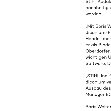
Stihl, Koda
nachhaltig 
werden.
„Mit Boris 
diconium-Fü
Hendel, man
er als Bind
Oberdorfer 
wichtigen 
Software, D
„STIHL Inc.
diconium ve
Ausbau des 
Manager EC
Boris Wolte