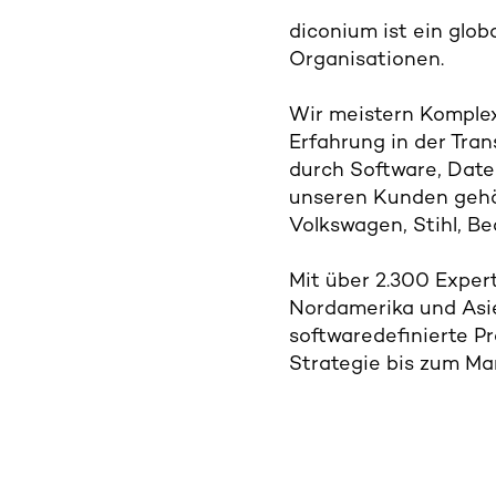
a
h
diconium ist ein glo
l
Organisationen.
Wir meistern Komplex
Erfahrung in der Tran
durch Software, Daten
unseren Kunden gehö
Volkswagen, Stihl, Be
Mit über 2.300 Expert
Nordamerika und Asie
softwaredefinierte P
Strategie bis zum Ma