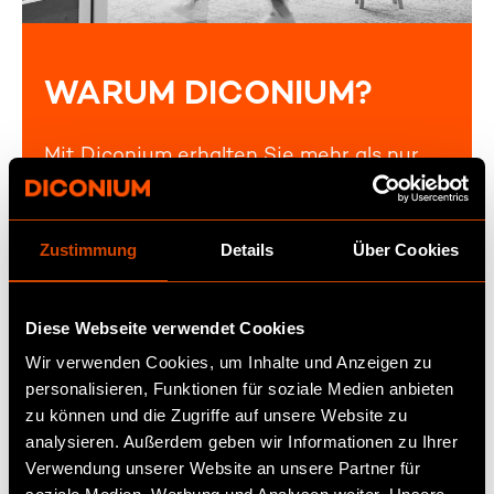
WARUM DICONIUM?
Mit Diconium erhalten Sie mehr als nur
einen Scan. Sie erhalten eine Lösung, die
von Expert:innen entwickelt wurde, die
verstehen, wie Hacker denken, wie
Zustimmung
Details
Über Cookies
Regulierungsbehörden arbeiten und was
Sicherheit im Automobilbereich wirklich
erfordert.
Diese Webseite verwendet Cookies
Wir verwenden Cookies, um Inhalte und Anzeigen zu
Als 100-prozentiges Unternehmen der
personalisieren, Funktionen für soziale Medien anbieten
Volkswagen Gruppe verstehen wir die
zu können und die Zugriffe auf unsere Website zu
realen Herausforderungen der globalen
analysieren. Außerdem geben wir Informationen zu Ihrer
Automobilsoftware, von der
Verwendung unserer Website an unsere Partner für
Lieferantenvielfalt bis hin zu