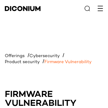
Haup
Offerings
Cybersecurity
Product security
Firmware Vulnerability
FIRMWARE
VULNERABILITY