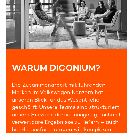
WARUM DICONIUM?
Die Zusammenarbeit mit führenden
Marken im Volkswagen Konzern hat
unseren Blick für das Wesentliche
geschärft. Unsere Teams sind strukturiert,
unsere Services darauf ausgelegt, schnell
verwertbare Ergebnisse zu liefern – auch
bei Herausforderungen wie komplexen