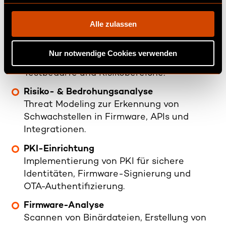
Sicherheitszielen, regulatorischen
g
Vorgaben, Zeitplänen und
s
Alle zulassen
Lieferantendetails.
a
u
Scope-Definition
Nur notwendige Cookies verwenden
s
Identifikation relevanter Systeme,
w
Testbedarfe und Risikobereiche.
a
Risiko- & Bedrohungsanalyse
h
Threat Modeling zur Erkennung von
l
Schwachstellen in Firmware, APIs und
Integrationen.
PKI-Einrichtung
Implementierung von PKI für sichere
Identitäten, Firmware-Signierung und
OTA-Authentifizierung.
Firmware-Analyse
Scannen von Binärdateien, Erstellung von