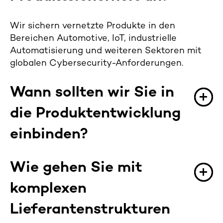
Wir sichern vernetzte Produkte in den
Bereichen Automotive, IoT, industrielle
Automatisierung und weiteren Sektoren mit
globalen Cybersecurity-Anforderungen.
Wann sollten wir Sie in
die Produktentwicklung
einbinden?
Idealerweise bereits in der Designphase, um
Wie gehen Sie mit
kostspielige Nacharbeiten zu vermeiden. Wir
komplexen
adressieren aber auch Risiken in späteren
Entwicklungsphasen – ohne den Release zu
Lieferantenstrukturen
verzögern.