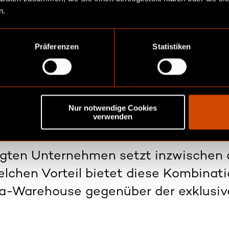
n.
nd Kundenmanagements als vielversprechende Bereiche für 
en ist der Kundenservice nach wie vor personalintensiv und
ial, beispielsweise durch den Einsatz von Chatbots.
Präferenzen
Statistiken
s die Potenziale der Datennutzung je nach Branche und Unt
ndenmanagement zweifellos ein Schlüsselbereich ist, der e
Unternehmen auch andere Aspekte wie Produktentwicklung, M
, um den größtmöglichen Mehrwert aus ihren Daten zu gener
Nur notwendige Cookies
verwenden
agten Unternehmen setzt inzwischen a
chen Vorteil bietet diese Kombinat
a-Warehouse gegenüber der exklusiv