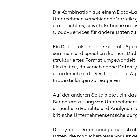
w
a
Die Kombination aus einem Data-La
h
Unternehmen verschiedene Vorteile 
l
ermöglicht es, sowohl kritische und 
Cloud-Services für andere Daten zu 
Ein Data-Lake ist eine zentrale Spe
sammeln und speichern können. Dadur
strukturiertes Format umgewandelt w
Flexibilität, da verschiedene Daten
erforderlich sind. Dies fördert die A
Fragestellungen zu reagieren.
Auf der anderen Seite bietet ein kl
Berichterstattung von Unternehmensd
einheitliche Berichte und Analysen 
kritische Unternehmensentscheidung
Die hybride Datenmanagementstrateg
Daten, die möglicherweise vor Ort 