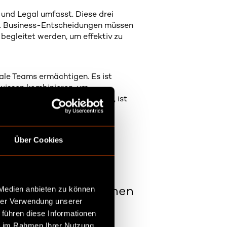
 und Legal umfasst. Diese drei
n. Business-Entscheidungen müssen
egleitet werden, um effektiv zu
nale Teams ermächtigen. Es ist
wissen kombinieren, um
 Daten anerkennt und fördert, ist
Über Cookies
ch die befragten
ich dieses
 Medien anbieten zu können
 in Ihrem Unternehmen
hrer Verwendung unserer
 führen diese Informationen
ie im Rahmen Ihrer Nutzung