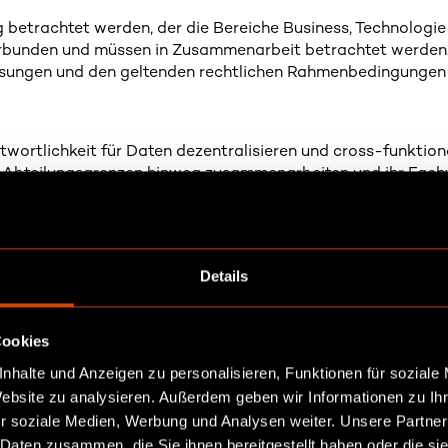
g betrachtet werden, der die Bereiche Business, Technologie
erbunden und müssen in Zusammenarbeit betrachtet werde
ösungen und den geltenden rechtlichen Rahmenbedingungen b
ntwortlichkeit für Daten dezentralisieren und cross-funktio
r Abteilungsgrenzen hinweg zusammenarbeiten und ihr Fach
eich umzusetzen. Eine Unternehmenskultur, die den Wert von
tung.
Details
 für die Datennutzung versprechen si
ce- und Kundenmanagement. Deckt s
Cookies
nhalte und Anzeigen zu personalisieren, Funktionen für soziale
Ihren Erfahrungen? Wo sorgen Daten
Website zu analysieren. Außerdem geben wir Informationen zu I
ert?
r soziale Medien, Werbung und Analysen weiter. Unsere Partner
 Daten zusammen, die Sie ihnen bereitgestellt haben oder die s