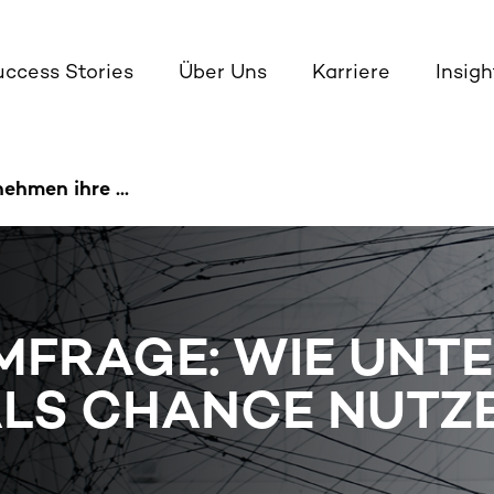
uccess Stories
Über Uns
Karriere
Insigh
hmen ihre ...
MFRAGE: WIE UNT
ALS CHANCE NUTZ