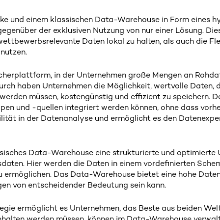
ke und einem klassischen Data-Warehouse in Form eines 
gegenüber der exklusiven Nutzung von nur einer Lösung. Di
wettbewerbsrelevante Daten lokal zu halten, als auch die Flex
nutzen.
icherplattform, in der Unternehmen große Mengen an Rohdat
ch haben Unternehmen die Möglichkeit, wertvolle Daten, di
erden müssen, kostengünstig und effizient zu speichern. D
typen und -quellen integriert werden können, ohne dass vor
gilität in der Datenanalyse und ermöglicht es den Datenexper
assisches Data-Warehouse eine strukturierte und optimiert
aten. Hier werden die Daten in einem vordefinierten Schem
zu ermöglichen. Das Data-Warehouse bietet eine hohe Datenq
en von entscheidender Bedeutung sein kann.
ie ermöglicht es Unternehmen, das Beste aus beiden Welten
gehalten werden müssen, können im Data-Warehouse verwalt