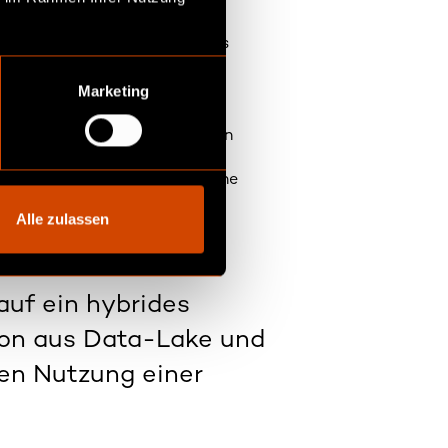
die Datennutzung ist durchaus
 birgt durch Automatisierung
Marketing
ernehmensausrichtung variieren
rhebliche Vorteile aus der
arketingstrategien und interne
ieren.
Alle zulassen
uf ein hybrides
ion aus Data-Lake und
en Nutzung einer