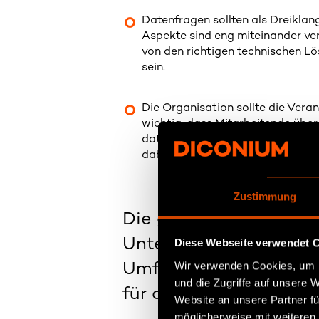
Datenfragen sollten als Dreiklan
Aspekte sind eng miteinander v
von den richtigen technischen L
sein.
Die Organisation sollte die Vera
wichtig, dass Mitarbeitende übe
datengesteuerte Projekte erfolgr
dabei von entscheidender Bedeu
Zustimmung
Die größten Potenziale
Unternehmen im Servi
Diese Webseite verwendet 
Wir verwenden Cookies, um I
Umfrageergebnis mit 
und die Zugriffe auf unsere 
für den größten Mehrw
Website an unsere Partner fü
möglicherweise mit weiteren