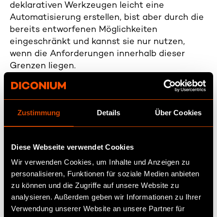
deklarativen Werkzeugen leicht eine
Automatisierung erstellen, bist aber durch die
bereits entworfenen Möglichkeiten
eingeschränkt und kannst sie nur nutzen,
wenn die Anforderungen innerhalb dieser
Grenzen liegen.
Wenn du jedoch maßgefertigte Möbel mit
einzigartigen Designs und Größen benötigst,
Zustimmung
Details
Über Cookies
beauftragst du einen Schreiner, der sie nach
deinen Spezifikationen baut. Ähnlich verhält
es sich bei spezialisierten Anforderungen, die
Diese Webseite verwendet Cookies
über das hinausgehen, was deklarative
Wir verwenden Cookies, um Inhalte und Anzeigen zu
Werkzeuge bieten. In diesem Fall greifst du
personalisieren, Funktionen für soziale Medien anbieten
auf benutzerdefinierten Code zurück. Mit
zu können und die Zugriffe auf unsere Website zu
Code bist du nicht auf vorgegebene Optionen
analysieren. Außerdem geben wir Informationen zu Ihrer
beschränkt und kannst genau das erstellen,
Verwendung unserer Website an unsere Partner für
was dein Unternehmen benötigt, selbst wenn