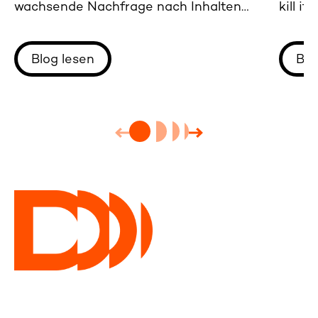
wachsende Nachfrage nach Inhalten
kill i
effizient zu bewältigen.
Herau
Transf
Blog lesen
Blo