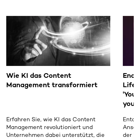
Wie KI das Content
End-
Management transformiert
Life
'You 
you k
Erfahren Sie, wie KI das Content
Entdec
Management revolutioniert und
Ansat
Unternehmen dabei unterstützt, die
der 'Y