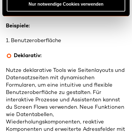
Komplexität, die verfügbaren Ressourcen und
Nur notwendige Cookies verwenden
s
die Zeit.
w
a
Beispiele:
h
l
1. Benutzeroberfläche
Deklarativ:
Nutze deklarative Tools wie Seitenlayouts und
Datensatzseiten mit dynamischen
Formularen, um eine intuitive und flexible
Benutzeroberfläche zu gestalten. Für
interaktive Prozesse und Assistenten kannst
du Screen Flows verwenden. Neue Funktionen
wie Datentabellen,
Wiederholungskomponenten, reaktive
Komponenten und erweiterte Adressfelder mit