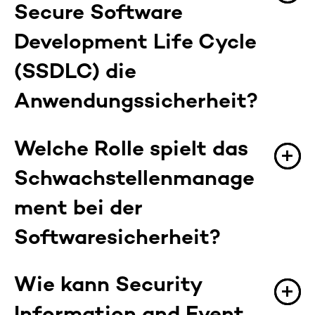
Secure Software
Development Life
C
ycle
(SSDLC) die
Anwendungssicherheit?
Der SSDLC integriert Sicherheit in jede Phase
Welche Rolle spielt das
des
Softwareentwicklungslebenszyklus.
Er
Schwachstellenmanage
wendet Best Practices wie
Bedrohungsmodellierung
, sichere Codierung,
ment bei der
Penetrationstests und
Schwachstellenmanagement an, um Risiken zu
Softwaresicherheit?
reduzieren und langfristige
Anwendungssicherheit zu gewährleisten.
Das Schwachstellenmanagement umfasst die
Wie kann Security
Identifizierung, Bewertung und Behebung von