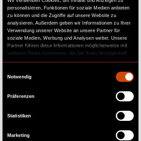
Wir verwenden Cookies, um Inhalte und Anzeigen zu
personalisieren, Funktionen für soziale Medien anbieten
zu können und die Zugriffe auf unsere Website zu
analysieren. Außerdem geben wir Informationen zu Ihrer
Verwendung unserer Website an unsere Partner für
soziale Medien, Werbung und Analysen weiter. Unsere
Partner führen diese Informationen möglicherweise mit
weiteren Daten zusammen, die Sie ihnen bereitgestellt
haben oder die sie im Rahmen Ihrer Nutzung der Dienste
gesammelt haben.
E
Notwendig
i
n
w
Präferenzen
i
l
l
Statistiken
WARUM DICONIUM?
i
g
Marketing
u
Mit über zwei Jahrzehnten Erfahrung in