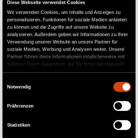
Diese Webseite verwendet Cookies
Wir verwenden Cookies, um Inhalte und Anzeigen zu
personalisieren, Funktionen für soziale Medien anbieten
zu können und die Zugriffe auf unsere Website zu
analysieren. Außerdem geben wir Informationen zu Ihrer
Verwendung unserer Website an unsere Partner für
soziale Medien, Werbung und Analysen weiter. Unsere
Partner führen diese Informationen möglicherweise mit
Kick Off
weiteren Daten zusammen, die Sie ihnen bereitgestellt
haben oder die sie im Rahmen Ihrer Nutzung der Dienste
gesammelt haben.
E
Definition von Domain, Zielgruppe und Fokus
Notwendig
i
des Audits.
n
w
Präferenzen
i
l
l
Statistiken
i