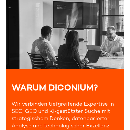
WARUM DICONIUM?
Wir verbinden tiefgreifende Expertise in
SEO, GEO und KI‑gestützter Suche mit
strategischem Denken, datenbasierter
Analyse und technologischer Exzellenz.