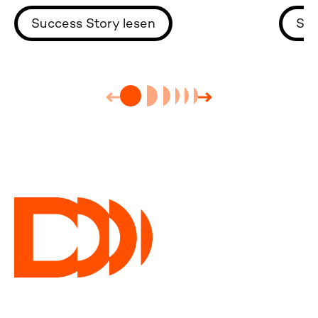
Updat
Success Story lesen
Suc
Trust
ermögl