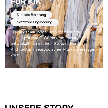
FÜR KIK
Digitale Beratung
Software Engineering
Für unseren Kunden KiK haben wir eine
leistungsstarke E-Commerce-Lösung
entwickelt, die mit ihrer State of the Art-
Architektur im europäischen Markt überzeugen
kann.