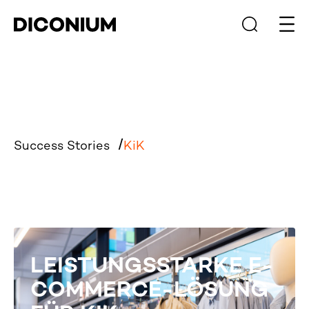
Haup
Success Stories
KiK
LEISTUNGSSTARKE E-
COMMERCE-LÖSUNG