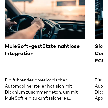
MuleSoft-gestützte nahtlose
Sich
Integration
Cont
ECU
Ein führender amerikanischer
Für e
Automobilhersteller hat sich mit
Automo
Diconium zusammengetan, um mit
Dicon
MuleSoft ein zukunftssicheres
Applic
Integrations-Backbone zu schaffen.
Entsc